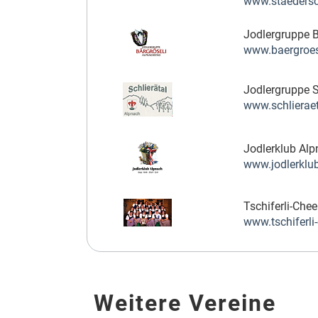
www.staedersc
Jodlergruppe B
www.baergroes
Jodlergruppe S
www.schlieraet
Jodlerklub Al
www.jodlerklu
Tschiferli-Che
www.tschiferli-
Weitere Vereine