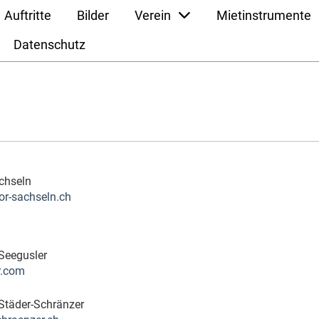
Auftritte
Bilder
Verein
Mietinstrumente
Datenschutz
chseln
r-sachseln.ch
Seegusler
r.com
täder-Schränzer