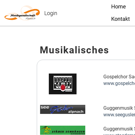
Home
Login
Kontakt
Musikalisches
Gospelchor Sa
www.gospelcho
Guggenmusik 
www.seegusle
Guggenmusik S