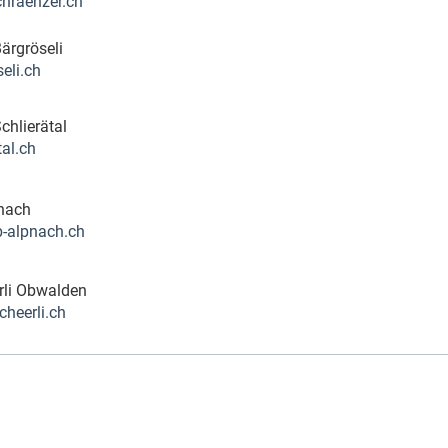
hraenzer.ch
ärgröseli
eli.ch
chlierätal
al.ch
pnach
b-alpnach.ch
erli Obwalden
cheerli.ch